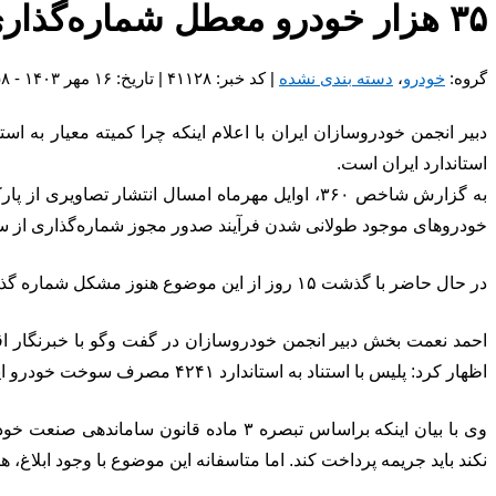
۳۵ هزار خودرو معطل شماره‌گذاری/نعمت بخش:کمیته معیار پاسخ دهد
گروه:
خودرو
،
دسته بندی نشده
| کد خبر: ۴۱۱۲۸ | تاریخ: ۱۶ مهر ۱۴۰۳ - ۱۶:۵۸
استاندارد ایران است.
به گزارش شاخص ۳۶۰، اوایل مهرماه امسال انتشار 
خودرو‌های موجود طولانی شدن فرآیند صدور مجوز شماره‌گذاری از س
در حال حاضر با گذشت ۱۵ روز از این موضوع هنوز مشکل شماره گذاری این خودروها حل نشده و خریداران خودرو در بلاتکلیفی قرار دارند.
احمد نعمت بخش دبیر انجمن خودروسازان در گفت وگو با خبرنگار 
اظهار کرد: پلیس با استناد به استاندارد ۴۲۴۱ مصرف سوخت خودرو این محصولات را شماره گذاری نمی کند این درحالیست که در قانون ساماندهی صنعت خودرو این استاندارد لغو شده است.
وی با بیان اینکه براساس تبصره ۳ ماد
نکند باید جریمه پرداخت کند. اما متاسفانه این موضوع با وجود ابلاغ، 