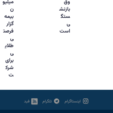
وق
میلیو
بازنش
ن
ستگ
بیمه
ی
گزار
است
فرصت
ی
طلای
ی
برای
شرک
ت
اینستاگرام
تلگرام
فید