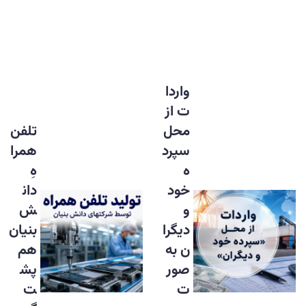
واردا
ت از
محل
تلفن
سپرد
همرا
ه
هِ
خود
دان
و
ش
دیگرا
بنیان
ن به
هم
صور
پش
ت
ت