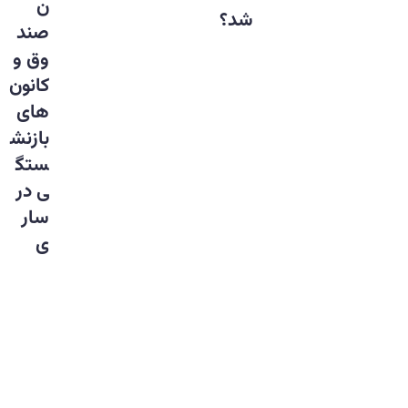
ن
شد؟
صند
وق و
کانون
های
بازنش
ستگ
ی در
سار
ی