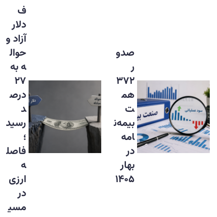
ف
دلار
آزاد و
صدو
حوال
ر
ه به
۲۷
۳۷۲
هم
درص
ت
د
بیمه‌ن
رسید
امه
؛
در
فاصل
بهار
ه
۱۴۰۵
ارزی
در
مسی