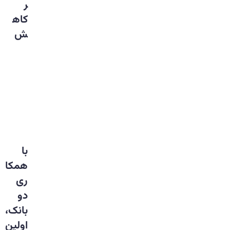
ر
کاه
ش
با
همکا
ری
دو
بانک،
اولین