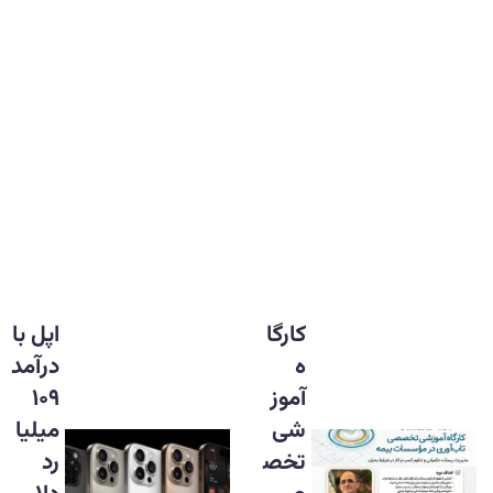
کارگا
اپل با
ه
درآمد
آموز
۱۰۹
شی
میلیا
تخص
رد