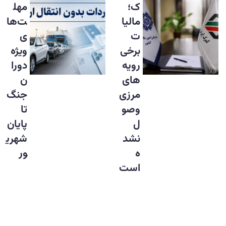
ک؛
مهل
مالیا
ت‌ها
ت
ی
برخی
ویژه
رویه‌
دورا
های
ن
مرزی
جنگ
وصو
تا
ل
پایان
نشد
شهری
ه
ور
است