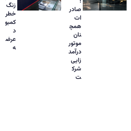
؛
زنگ
صادر
خطر
ات
کمبو
همچ
د
نان
عرض
موتور
ه
درآمد
زایی
شرک
ت