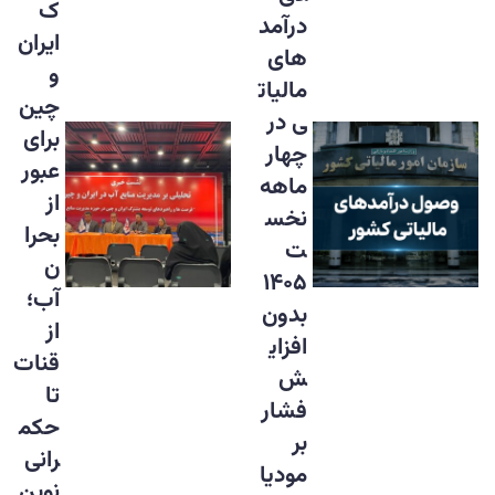
ک
درآمد
ایران
های
و
مالیات
چین
ی در
برای
چهار
عبور
ماهه
از
نخس
بحرا
ت
ن
۱۴۰۵
آب؛
بدون
از
افزای
قنات
ش
تا
فشار
حکم
بر
رانی
مودیا
نوین