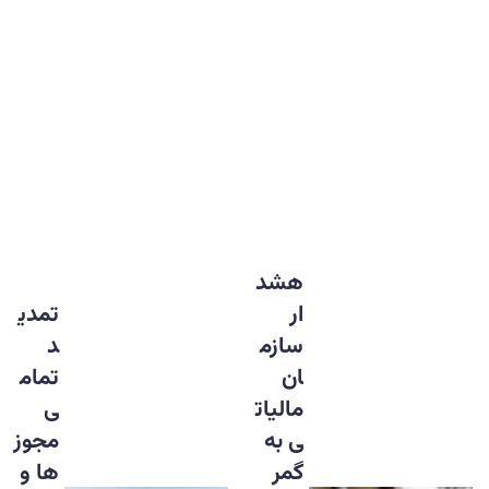
هشد
ار
تمدی
سازم
د
ان
تمام
مالیات
ی
ی به
مجوز
گمر
ها و