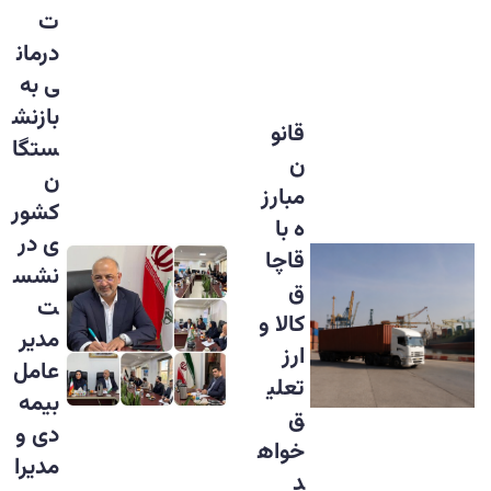
ت
درمان
ی به
بازنش
قانو
ستگا
ن
ن
مبارز
کشور
ه با
ی در
قاچا
نشس
ق
ت
کالا و
مدیر
ارز
عامل
تعلی
بیمه
ق
دی و
خواه
مدیرا
د