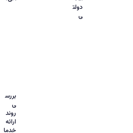
دولت
ی
بررس
ی
روند
ارائه
خدما