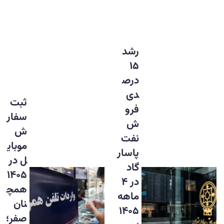
رشد
۱۵
درص
دی
ثبت
فرو
سفار
ش
ش
نفت
موبای
پاسار
ل در
گاد
۱۴۰۵
در ۴
همچ
ماهه
نان
۱۴۰۵
صفر؛