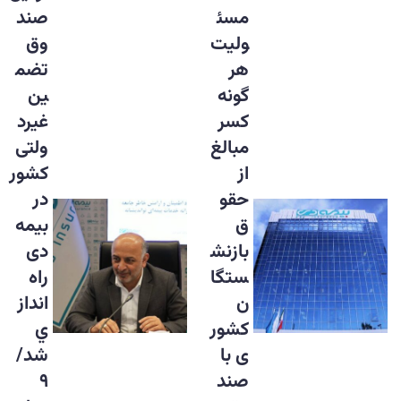
مسئ
صند
ولیت
وق
هر
تضم
گونه
ین
کسر
غیرد
مبالغ
ولتی
از
کشور
حقو
در
ق
بیمه
بازنش
دی
ستگا
راه
ن
انداز
کشور
ي
ی با
شد/
صند
۹