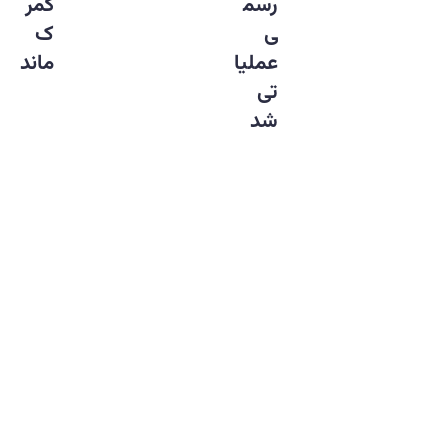
رسم
گمر
ی
ک
عملیا
ماند
تی
شد