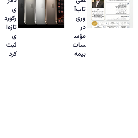
صی
دلار
تاب‌آ
ی
وری
رکورد
در
تازه‌ا
مؤس
ی
سات
ثبت
بیمه
کرد