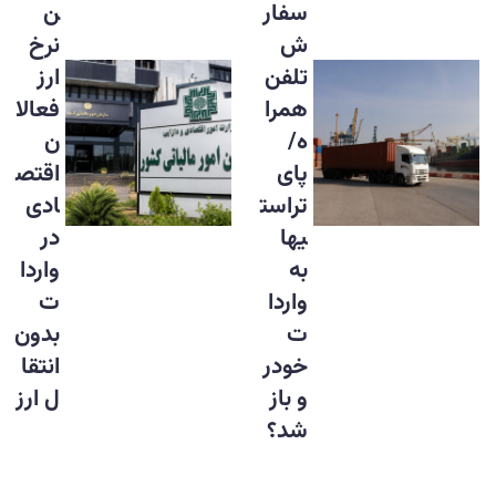
سفار
ن
ش
نرخ
تلفن
ارز
همرا
فعالا
ه/
ن
پای
اقتص
تراست
ادی
یها
در
به
واردا
واردا
ت
ت
بدون
خودر
انتقا
و باز
ل ارز
شد؟