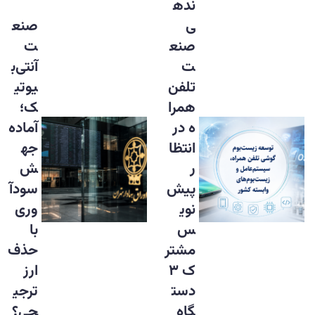
نده
ی
صنع
صنع
ت
ت
آنتی‌ب
تلفن
یوتی
همرا
ک؛
ه در
آماده
انتظا
جه
ر
ش
پیش‌
سودآ
نوی
وری
س
با
مشتر
حذف
ک ۳
ارز
دست
ترجی
گاه
حی؟