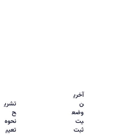
آخری
ن
تشری
وضع
ح
یت
نحوه
ثبت
تعیی