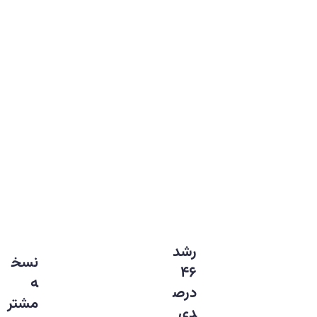
رشد
نسخ
۴۶
ه
درص
مشتر
دی