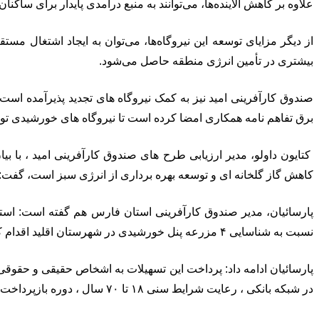
علاوه بر کاهش آلاینده‌ها، می‌توانند به منبع درآمدی پایدار برای ساکنا
از دیگر مزایای توسعه این نیروگاه‌ها، می‌توان به ایجاد اشتغال م
بیشتری در تأمین انرژی منطقه حاصل می‌شود.
صندوق کارآفرینی امید نیز به کمک نیروگاه های تجدید پذیرآمده است.
برق تفاهم نامه همکاری امضا کرده است تا نیروگاه های خورشیدی تولید برق با ظرفیت ۱۰۰ الی ۱۰۰۰ کیلوو
کتایون داولو، مدیر ارزیابی طرح های صندوق کارآفرینی امید ، با بیا
کاهش گاز گلخانه ای و توسعه بهره برداری از انرژی سبز است، گفت: پرداخت تسهیلات به مبلغ ۸۰۰ میلیارد ریال را برا
پارسائیان، مدیر صندوق کارآفرینی استان فارس هم گفته است: استا
نسبت به شناسایی ۴ مزرعه پنل خورشیدی در شهرستان اقلید اقدام کرده است.
پارسائیان ادامه داد: پرداخت این تسهیلات به اشخاص حقیقی و حقوق
در شبکه بانکی ، رعایت شرایط سنی ۱۸ تا ۷۰ سال ، دوره بازپرداخت حداکثر پنج ساله از دیگر شرایط اخذ این تسهیلات است.