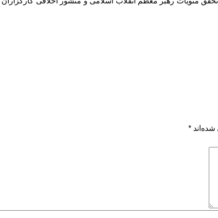
در تحقق منویات رهبر معظم انقلاب اسلامی و منشور اخلاقی کارگزاران
شده‌اند
*