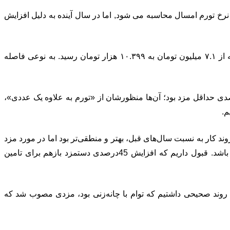
ا نرخ تورم امسال محاسبه می شود, اما در سال آینده به دلیل افزایش
25اسفند ماه جلسه شورای عالی کار تشکیل و حداقل حقوق کارگران در سال ۱۴۰۴ با افزایش 45درصدی تصویب شد. حداقل حقوق پایه از ۷.۱ میلیون تومان به ۱۰.۳۹۹ هزار تومان رسید. به نوعی فاصله
ضو کارگری شورایعالی کار در ارتباط با پیشنهادات دولت و کارفرمایان گفت: اصرار دولت و کارفرمایان بر افزایش ۳۵ درصدی حداقل مزد بود؛ آن‌ها منظورشان از «تورم به علاوه یک عددی»،
د کار به نسبت سال‌های قبل، بهتر و منطقی‌تر بود اما در مورد مزد
حاصله، نمی‌توان رضایت کامل داشت؛ ما وقتی از نتیجه کار رضایت کامل داریم که حداقل دستمزد به اندازه سبد معیشت مصوب شده باشد. قبول داریم که افزایش 45درصدی دستمزد بازهم برای تامین
وند صحیحی داشتیم که توام با چانه‌زنی بود، مزدی مصوب شد که