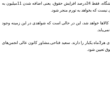
وی استدلال کرد: 45درصد افزایش حداقل دستمزد، یعنی فقط 3میلیون تغییر در کف حقوق 7میلیون تومانی کارگر، اما برای یک استاد دانشگاه، فقط 24درصد افزایش حقوق، یعنی اضافه شدن 11میلیون به
ای نیست که بخواهد به تورم منجر شود.
کالاها خواهد شد، این در حالی است که شواهدی در این زمینه وجود
ی‌یابد.
به گزارش تسنیم, تورم به قدری در خنثی شدن افزایش مزد موثر است که برخی از نمایندگان کارگران پیشنهاد به روز رسانی دستمزد برای هر3ماه یکبار را دارند. سعید فتاحی,مشاور کانون عالی انجمن‌های
ق تعیین شود.