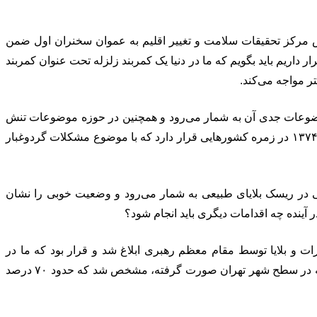
س مرکز تحقیقات سلامت و تغییر اقلیم به عموان سخنران اول ضمن
رار داریم باید بگویم که ما در دنیا یک کمربند زلزله تحت عنوان کمربند
تر مواجه می‌کند.
وعات جدی آن به شمار می‌رود و همچنین در حوزه موضوعات تنش
آبی و وقوع سیل نیز ما از کشورهایی هستیم که با این موضوعات مواجه است. در خصوص موضوع معضلات گردوغبار نیز کشور ما از سال ۱۳۷۴ در زمره کشورهایی قرار دارد که با موضوع مشکلات گردوغبار
تی که انجام شده است میزان ریسک در کشور ما عدد ۸ از ۱۰ است که یک عدد بالایی در ریسک بلایای طبیعی به شمار می‌رود و وضعیت خوبی را نشان
 آینده چه اقدامات دیگری باید انجام شود؟
هران خاطرنشان کرد: در سال ۲۰۰۳ سیاست‌های پیشگیری از مخاطرات و بلایا توسط مقام معظم رهبری ابلاغ شد و قرار بود که ما در
موضوعات اطلاع‌رسانی، آموزش و توسعه فرهنگ ایمنی را بین مردم نهادینه کنیم، اما پس از گذشت بیش از ۲۰ سال با آخرین مطالعاتی که در سطح شهر تهران صورت گرفته، مشخص شد که حدود ۷۰ درصد