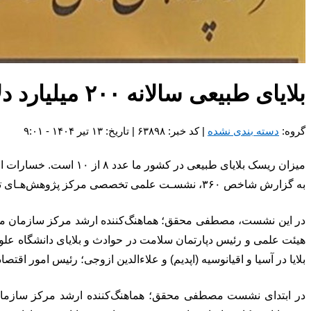
بلایای طبیعی سالانه ۲۰۰ میلیارد دلار به اقتصاد جهان خسارت می زند
گروه:
دسته بندی نشده
| کد خبر: ۶۳۸۹۸ | تاریخ: ۱۳ تیر ۱۴۰۴ - ۹:۰۱
میزان ریسک بلایای طبیعی در کشور ما عدد ۸ از ۱۰ است. خسارات اقتصادی سالانه مرتبط با بلایای طبیعی در جهان حدود ۲۰۰ میلیارد دلار برآورد شده است.
به گزارش شاخص ۳۶۰، نشسـت علمی تخصصی مرکز پژوهش‌هـای توسعه و آینده‌نگری تحت عنوان «تلفیق کاهش ریسک حوادث در برنامه‌های توسعه کشور» برگزار شد.
در این نشست، مصطفی محقق؛ هماهنگ‌کننده ارشد مرکز سازمان ملل م
هیئت علمی و رئیس دپارتمان سلامت در حوادث و بلایای دانشگاه علو
بلایا در آسیا و اقیانوسیه (اپدیم) و علاءالدین ازوجی؛ رئیس امور اقت
در ابتدای نشست مصطفی محقق؛ هماهنگ‌کننده ارشد مرکز سازمان 