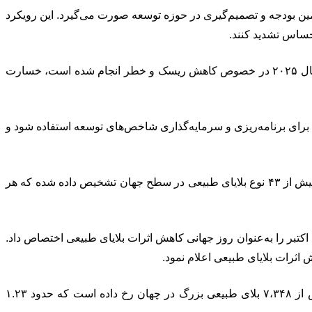
ن بودجه و تصمیم‌گیری در حوزه توسعه صورت می‌گیرد. این رویکرد
 حساس تشدید کنند.
مدیر مرکز سازمان ملل متحد برای توسعه مدیریت اطلاعات بلایا در آسیا و اقیانوسیه (اپدیم) خاطرنشان کرد: طبق ارزیابی جهانی که در سال ۲۰۲۵ در خصوص کاهش ریسک و خطر انجام شده است، خسارت
آن برای برنامه‌ریزی و سرمایه‌گذاری شاخص‌های توسعه استفاده شود و
در ادامه نشست علاءالدین ازوجی؛ رئیس امور اقتصاد کلان سازمان برنامه و بودجه کشور گفت: با بررسی‌های به‌عمل‌آمده وزارت کشور، بیش از ۴۳ نوع بلایای طبیعی در سطح جهان تشخیص داده شده که هر
بر سال ۱۹۸۹ میلادی، سازمان ملل دومین چهارشنبه ماه اکتبر را به‌عنوان روز جهانی کاهش اثرات بلایای طبیعی اختصاص داد.
رئیس امور اقتصاد کلان سازمان برنامه و بودجه کشور افزود: طبق گزارش سازمان ملل (UNDRR) در بین سال‌های ۲۰۰۰ تا ۲۰۱۹ بیش از ۷،۳۴۸ بلای طبیعی بزرگ در چهان رخ داده است که حدود ۱.۲۳