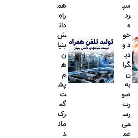
سپ
هم
رد
راهِ
ه
دان
خو
ش
د و
بنیا
دی
ن
گرا
ه
ن
م
به
پش
صو
ت
رت
گم
رس
رک
می
مان
عم
د