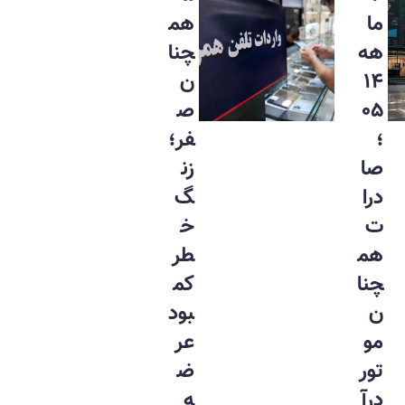
ما
هم
هه
چنا
۱۴
ن
۰۵
ص
؛
فر؛
صا
زن
درا
گ
ت
خ
هم
طر
چنا
کم
ن
بود
مو
عر
تور
ض
درآ
ه