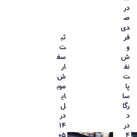
در
ص
دی
فر
ثب
و
ت
ش
سف
نف
ار
ت
ش
پا
موب
سا
ای
رگا
ل
د
در
در
۱۴
۰۵
۴