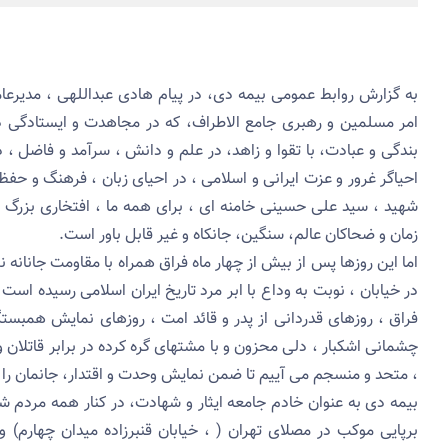
به گزارش روابط عمومی بیمه دی، در پیام هادی عبداللهی ، مدیرعا
امر مسلمین و رهبری جامع الاطراف، که در مجاهدت و ایستادگی در 
بندگی و عبادت، با تقوا و زاهد، در علم و دانش ، سرآمد و فاضل ، د
احیاگر غرور و عزت ایرانی و اسلامی ، در احیای زبان ، فرهنگ و حفظ 
شهید ، سید علی حسینی خامنه ای ، برای همه ما ، افتخاری بزرگ 
زمان و ضحاکان عالم، سنگین، جانکاه و غیر قابل باور است.
اما این روزها پس از بیش از چهار ماه فراق همراه با مقاومت جانا
در خیابان ، نوبت به وداع با ابر مرد تاریخ ایران اسلامی رسیده ا
فراق ، روزهای قدردانی از پدر و قائد امت ، روزهای نمایش همبست
چشمانی اشکبار ، دلی محزون و با مشتهای گره کرده در برابر قاتلان و
، متحد و منسجم می آییم تا ضمن نمایش وحدت و اقتدار، جانمان را ت
بیمه دی به عنوان خادم جامعه ایثار و شهادت، در کنار همه مردم 
برپایی موکب در مصلای تهران ( ، خیابان قنبرزاده میدان چهارم) و