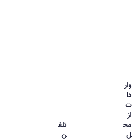
وار
دا
ت
از
مح
تلف
ل
ن