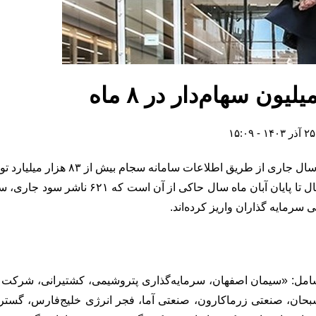
زارش، در هفته پایانی آبان ماه امسال، ۳۵ شرکت، شامل: «سیمان اصفهان، سرمایه‌گذاری پتر
سبحان، صنعتی زرماکارون، صنعتی آما، فجر انرژی خلیج‌فارس، گسترش