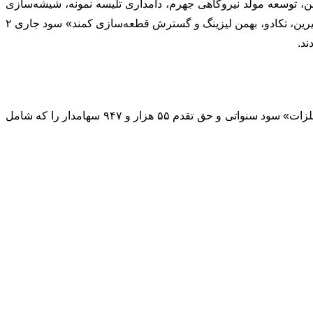
ن، توسعه مولد نیروگاهی جهرم، دامداری تلیسه نمونه، شیشه‌سازی
مینا، مهرام، نوش مازندران، فولاد آلیاژی ایران، سرماآفرین، پارس سوییچ، سرمایه‌گذاری مس سرچشمه، کالسیمین، کشت و صنعت آب‌شیرین، تکادو، بهمن لیزینگ و گسترش قطعه‌سازی کمند» سود جاری ۲
در این بازه زمانی، ۴ ناشر، شامل «سرمایه‌گذاری اعتلا البرز، سرمایه‌گذاری توسعه و عمران کرمان، کاشی پارس، تجلی توسعه معادن و فلزات» سود سنواتی و حق تقدم ۵۵ هزار و ۹۴۷ سهامدار را که شامل